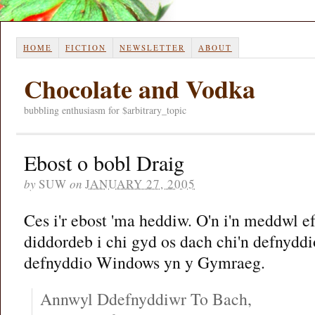
HOME
FICTION
NEWSLETTER
ABOUT
Chocolate and Vodka
bubbling enthusiasm for $arbitrary_topic
Ebost o bobl Draig
by
SUW
on
JANUARY 27, 2005
Ces i'r ebost 'ma heddiw. O'n i'n meddwl ef
diddordeb i chi gyd os dach chi'n defnyddi
defnyddio Windows yn y Gymraeg.
Annwyl Ddefnyddiwr To Bach,