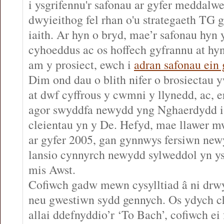
i ysgrifennu'r safonau ar gyfer meddal
dwyieithog fel rhan o'u strategaeth TG g
iaith. Ar hyn o bryd, mae’r safonau hyn
cyhoeddus ac os hoffech gyfrannu at h
am y prosiect, ewch i
adran safonau ein
Dim ond dau o blith nifer o brosiectau 
at dwf cyffrous y cwmni y llynedd, ac, 
agor swyddfa newydd yng Nghaerdydd i
cleientau yn y De. Hefyd, mae llawer m
ar gyfer 2005, gan gynnwys fersiwn new
lansio cynnyrch newydd sylweddol yn y
mis Awst.
Cofiwch gadw mewn cysylltiad â ni dr
neu gwestiwn sydd gennych. Os ydych c
allai ddefnyddio’r ‘To Bach’, cofiwch ei