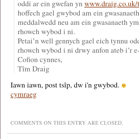
oddi ar ein gwefan yn
www.draig.co.uk/
hoffech gael gwybod am ein gwasanaeth
meddalwedd neu am ein gwasanaeth y
rhowch wybod i ni.
Petai’n well gennych gael eich tynnu odd
rhowch wybod i ni drwy anfon ateb i’r e
Cofion cynnes,
Tîm Draig
Iawn iawn, post tsîp, dw i'n gwybod.
cymraeg
COMMENTS ON THIS ENTRY ARE CLOSED.