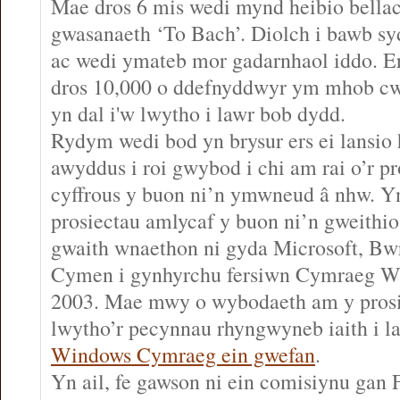
Mae dros 6 mis wedi mynd heibio bellach
gwasanaeth ‘To Bach’. Diolch i bawb sy
ac wedi ymateb mor gadarnhaol iddo. 
dros 10,000 o ddefnyddwyr ym mhob cw
yn dal i'w lwytho i lawr bob dydd.
Rydym wedi bod yn brysur ers ei lansio 
awyddus i roi gwybod i chi am rai o’r 
cyffrous y buon ni’n ymwneud â nhw. Yn
prosiectau amlycaf y buon ni’n gweithio
gwaith wnaethon ni gyda Microsoft, Bw
Cymen i gynhyrchu fersiwn Cymraeg W
2003. Mae mwy o wybodaeth am y prosie
lwytho’r pecynnau rhyngwyneb iaith i l
Windows Cymraeg ein gwefan
.
Yn ail, fe gawson ni ein comisiynu gan